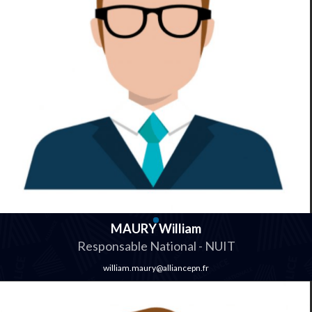
MAURY William
Responsable National - NUIT
william.maury@alliancepn.fr