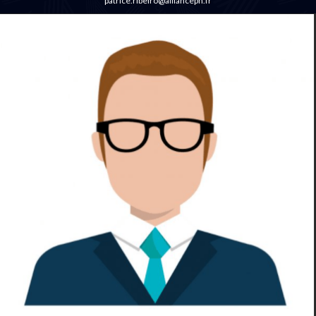
patrice.ribeiro@alliancepn.fr