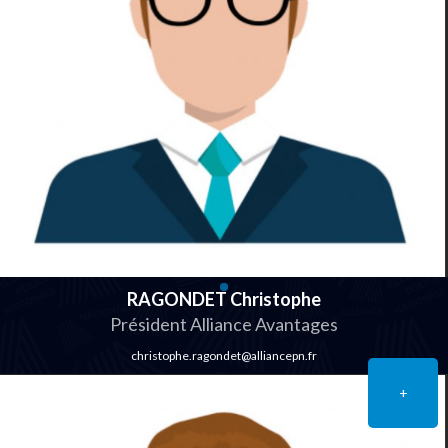
RAGONDET Christophe
Président Alliance Avantages
christophe.ragondet@alliancepn.fr
+