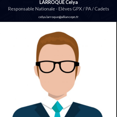
LARROQUE Celya
Responsable Nationale - Elèves GPX / PA / Cadets
celya.larroque@alliancepn.fr