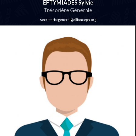
EFTYMIADES Sylvie
Trésorière Générale
secretariatgeneral@alliancepn.org