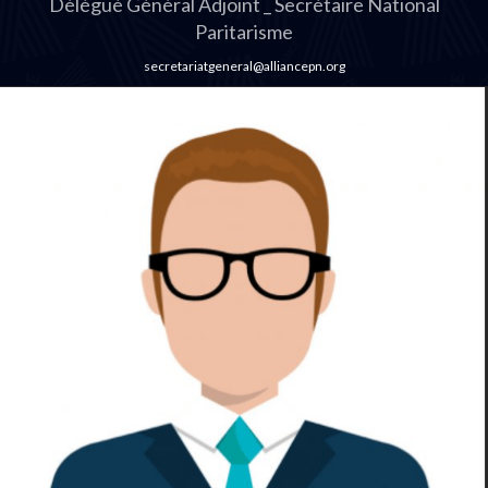
Délégué Général Adjoint _ Secrétaire National
Paritarisme
secretariatgeneral@alliancepn.org