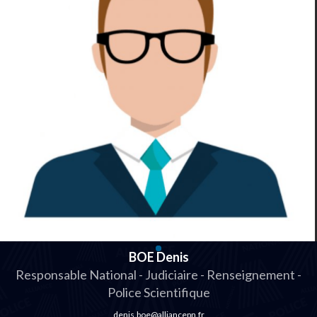
BOE Denis
Responsable National - Judiciaire - Renseignement -
Police Scientifique
denis.boe@alliancepn.fr