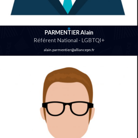
PARMENTIER Alain
Référent National - LGBTQI+
alain.parmentier@alliancepn.fr