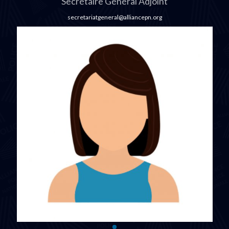
Secrétaire Général Adjoint
secretariatgeneral@alliancepn.org