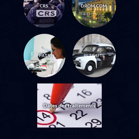
CRS
DROM COM
PATS
RETRAITE
Dates des traitements