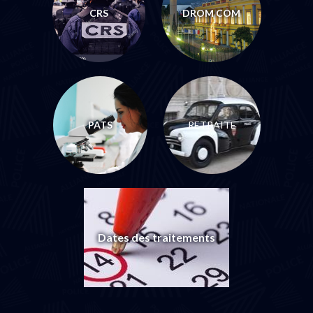
CRS
DROM COM
PATS
RETRAITE
Dates des traitements