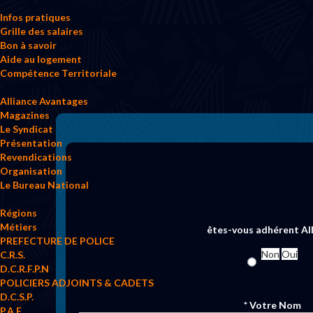
Infos pratiques
Grille des salaires
Bon à savoir
Aide au logement
Compétence Territoriale
Alliance Avantages
Magazines
Le Syndicat
Présentation
Revendications
Organisation
Le Bureau National
Régions
Métiers
êtes-vous adhérent Al
PREFECTURE DE POLICE
Non
Oui
C.R.S.
D.C.R.F.P.N
POLICIERS ADJOINTS & CADETS
D.C.S.P.
* Votre Nom
P.A.F.