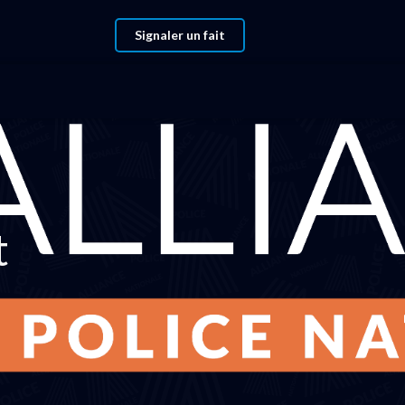
Signaler un fait
t
edex 11