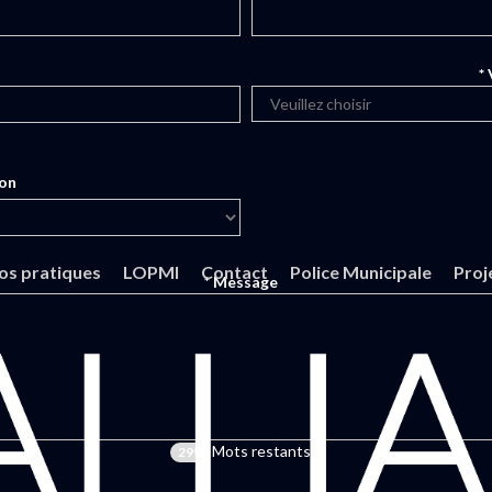
*
ion
fos pratiques
LOPMI
Contact
Police Municipale
Proj
* Message
Mots restants
299