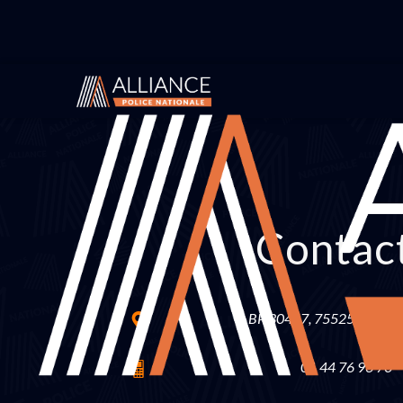
Contac
BP 30447, 75525 Paris C
01 44 76 96 70