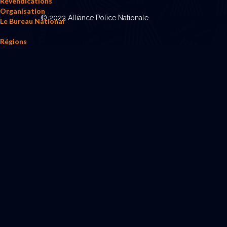
Revendications
Organisation
© 2023 Alliance Police Nationale.
Le Bureau National
Régions
Métiers
PREFECTURE DE POLICE
C.R.S.
D.C.R.F.P.N
POLICIERS ADJOINTS & CADETS
D.C.S.P.
P.A.F.
INVESTIGATION
F.S.P.N.
D.G.S.I.
Spécialités
Nuiteux
PATS
Retraités
Nous rejoindre
Contact