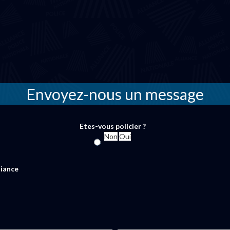
Envoyez-nous un message
Etes-vous policier ?
Non
Oui
liance