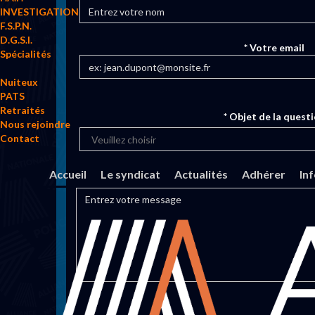
INVESTIGATION
F.S.P.N.
D.G.S.I.
* Votre email
Spécialités
Nuiteux
PATS
Retraités
* Objet de la quest
Nous rejoindre
Contact
Accueil
Le syndicat
Actualités
Adhérer
In