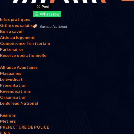
Whatsapp
Infos pratiques
Grille des salaires
Bureau National
Bon à savoir
Aide au logement
Compétence Territoriale
Partenaires
Réserve opérationnelle
Alliance Avantages
Magazines
Le Syndicat
Présentation
Revendications
Organisation
Le Bureau National
Régions
Métiers
PREFECTURE DE POLICE
C.R.S.