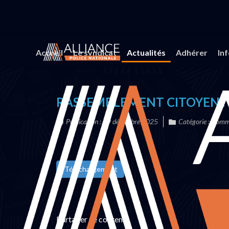
Vous êtes ici :
Accueil
Actualités
Communiqués 
Accueil
Le syndicat
Actualités
Adhérer
In
RASSEMBLEMENT CITOYEN : 
Publication : 19 décembre 2025
Catégorie :
Commu
Téléchargement
Partager ce contenu