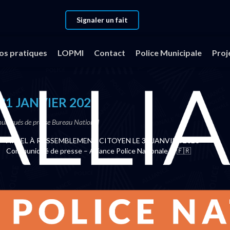
Signaler un fait
de presse
RASSEMBLEMENT CITOYEN : 31 JANVIER 2026
fos pratiques
LOPMI
Contact
Police Municipale
Proj
31 JANVIER 2026
niqués de presse Bureau National
APPEL À RASSEMBLEMENT CITOYEN LE 31 JANVIER 2026
Communiqué de presse – Alliance Police Nationale 🚨🇫🇷