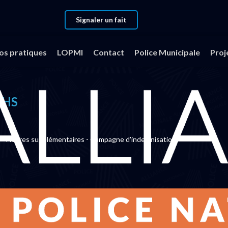
Signaler un fait
NDEMNISATION HS
fos pratiques
LOPMI
Contact
Police Municipale
Proj
 HS
Heures supplémentaires - Campagne d'indemnisation