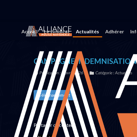
Vous êtes ici :
Accueil
Actualités
CAMPAGNE I
Accueil
Le syndicat
Actualités
Adhérer
In
CAMPAGNE INDEMNISATION
Publication : 8 avril 2026
Catégorie :
Actualités
Téléchargement
Partager ce contenu