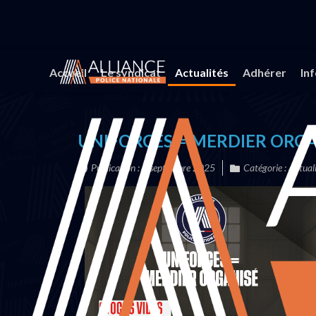
Vous êtes ici :
Accueil
Actualités
UNIFORCES =
Accueil
Le syndicat
Actualités
Adhérer
In
UNIFORCES = MERDIER ORGA
Publication : 3 septembre 2025
Catégorie :
Actual