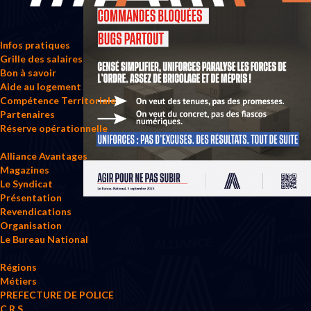
Infos pratiques
Grille des salaires
Bon à savoir
Aide au logement
Compétence Territoriale
Partenaires
Réserve opérationnelle
Alliance Avantages
Magazines
Le Syndicat
Présentation
Revendications
Organisation
Le Bureau National
Régions
Métiers
PREFECTURE DE POLICE
C.R.S.