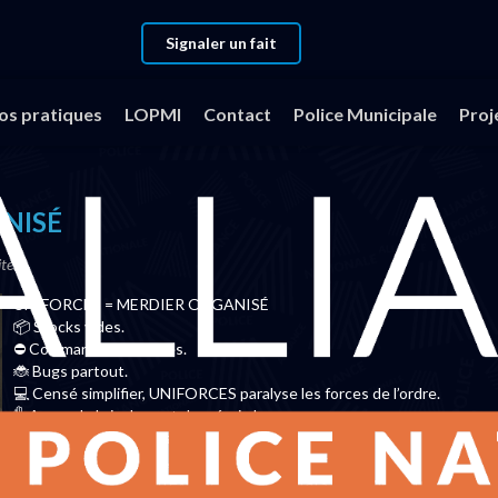
Signaler un fait
 MERDIER ORGANISÉ
fos pratiques
LOPMI
Contact
Police Municipale
Proj
NISÉ
ités
UNIFORCES = MERDIER ORGANISÉ
📦 Stocks vides.
⛔ Commandes bloquées.
🐞 Bugs partout.
💻 Censé simplifier, UNIFORCES paralyse les forces de l’ordre.
✋ Assez de bricolage et de mépris !
➡️ On veut des tenues, pas des promesses.
➡️ On veut du concret, pas des fiascos numériques.
⚠️ UNIFORCES : pas d'excuses. Des résultats. Tout de suite