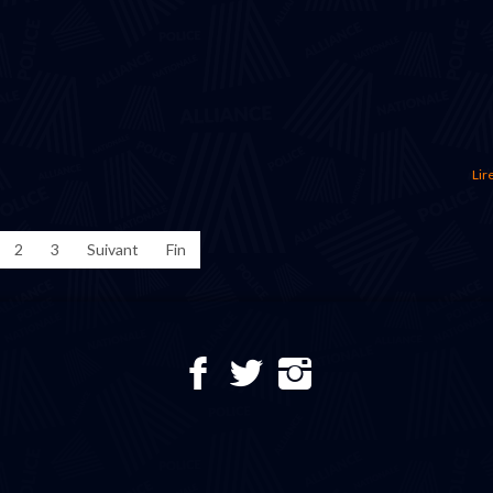
Lire
2
3
Suivant
Fin