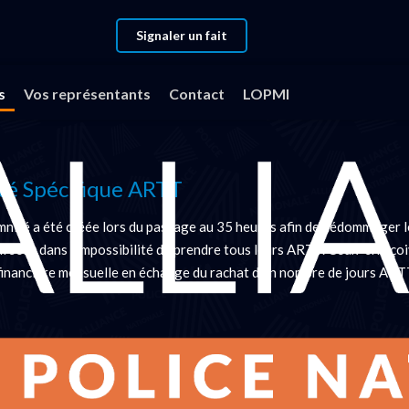
Signaler un fait
ir
s
Vos représentants
Contact
LOPMI
té Spécifique ARTT
mnité a été créée lors du passage au 35 heures afin de dédommager l
ui sont dans l'impossibilité de prendre tous leurs ARTT. Ceux-ci reço
financière mensuelle en échange du rachat d'un nombre de jours ART