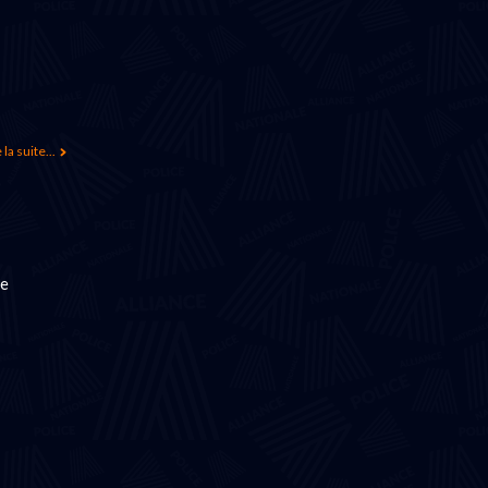
 la suite...
le