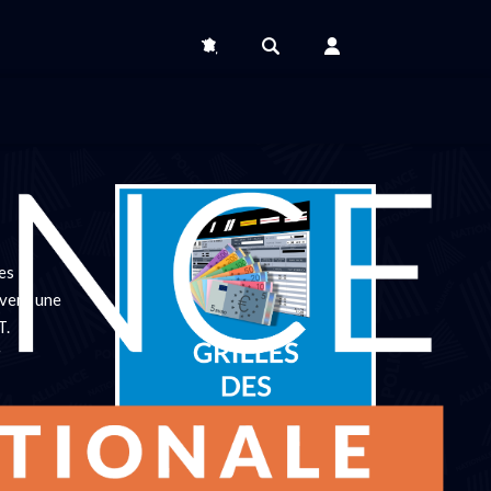
es
ivent une
T.