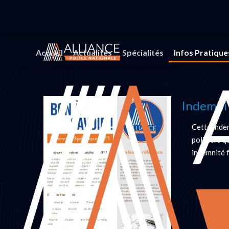
Vous êtes ici :
Accueil
Infos Pratiques
Bon à savo
Accueil
Actualités
Spécialités
Infos Pratique
Indemni
Cette inde
policiers q
indemnité 