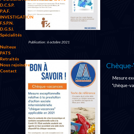
D.C.S.P.
P.A.F.
INVESTIGATION
F.S.P.N.
D.G.S.I.
Spécialités
Publication : 6 octobre 2021
Nuiteux
PATS
Retraités
Chèque-
Nous rejoindre
Contact
Mesure exce
"chèque-va