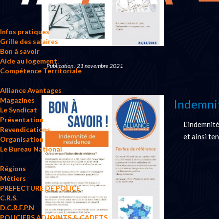
Infos pratiques
Grille des salaires
Bon à savoir
Aide au logement
Publication : 21 novembre 2021
Compétence Territoriale
Alliance Avantages
Magazines
Indemni
Le Syndicat
Présentation
L'indemnité
Revendications
et ainsi te
Organisation
Le Bureau National
Régions
Métiers
PREFECTURE DE POLICE
C.R.S.
D.C.R.F.P.N
POLICIERS ADJOINTS & CADETS