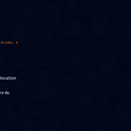
 la suite...
llocation
re du