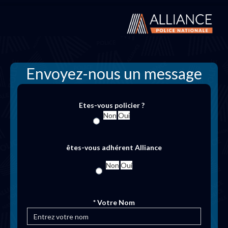
Envoyez-nous un message
Etes-vous policier ?
Non
Oui
êtes-vous adhérent Alliance
Non
Oui
* Votre Nom