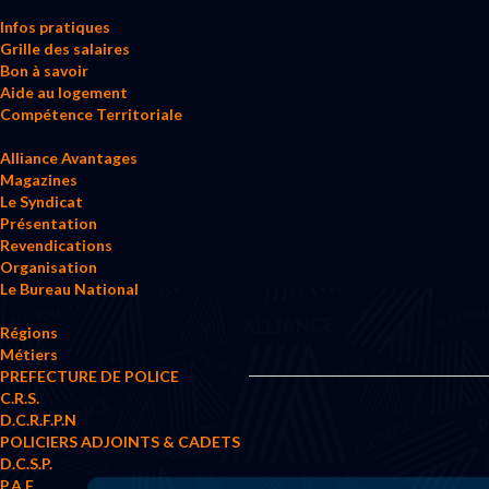
Infos pratiques
Grille des salaires
Bon à savoir
Aide au logement
Compétence Territoriale
Alliance Avantages
Magazines
Le Syndicat
Présentation
Revendications
Organisation
Le Bureau National
Régions
Métiers
PREFECTURE DE POLICE
C.R.S.
D.C.R.F.P.N
POLICIERS ADJOINTS & CADETS
D.C.S.P.
P.A.F.