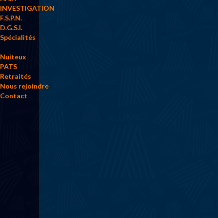
INVESTIGATION
F.S.P.N.
D.G.S.I.
Spécialités
Nuiteux
PATS
Retraités
Nous rejoindre
Contact