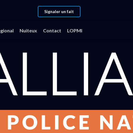
Signaler un fait
gional
Nuiteux
Contact
LOPMI