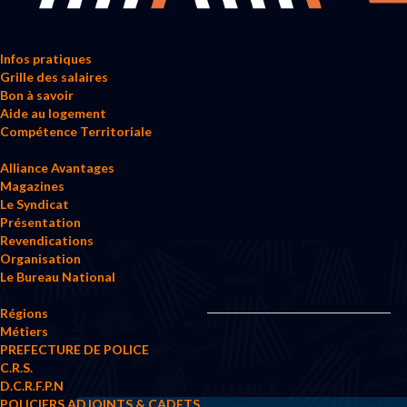
Infos pratiques
Grille des salaires
Bon à savoir
Aide au logement
Compétence Territoriale
Alliance Avantages
Magazines
Le Syndicat
Présentation
Revendications
Organisation
Le Bureau National
Régions
Métiers
PREFECTURE DE POLICE
C.R.S.
D.C.R.F.P.N
POLICIERS ADJOINTS & CADETS