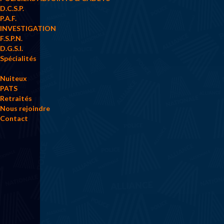
D.C.S.P.
P.A.F.
INVESTIGATION
F.S.P.N.
D.G.S.I.
Spécialités
Nuiteux
PATS
Retraités
Nous rejoindre
Contact