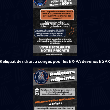
Reliquat des droit à conges pour les EX-PA devenus EGP