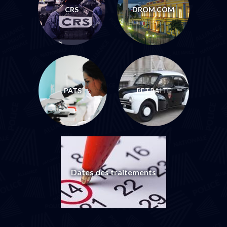
CRS
DROM COM
PATS
RETRAITE
Dates des traitements