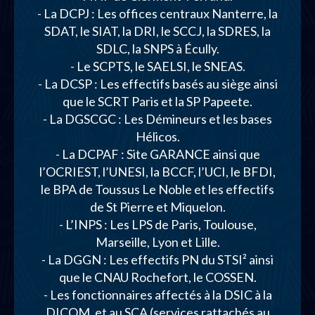
- La DCPJ : Les offices centraux Nanterre, la
SDAT, le SIAT, la DRI, le SCCJ, la SDRES, la
SDLC, la SNPS à Écully.
- Le SCPTS, le SAELSI, le SNEAS.
- La DCSP : Les effectifs basés au siège ainsi
que le SCRT Paris et la SP Papeete.
- La DGSCGC : Les Démineurs et les bases
Hélicos.
- La DCPAF : Site GARANCE ainsi que
l’OCRIEST, l’UNESI, la BCCF, l’UCI, le BFDI,
le BPA de Toussus Le Noble et les effectifs
de St Pierre et Miquelon.
- L’INPS : Les LPS de Paris, Toulouse,
Marseille, Lyon et Lille.
- La DGGN : Les effectifs PN du STSI² ainsi
que le CNAU Rochefort, le COSSEN.
- Les fonctionnaires affectés à la DSIC à la
DICOM, et au SCA (services rattachés au