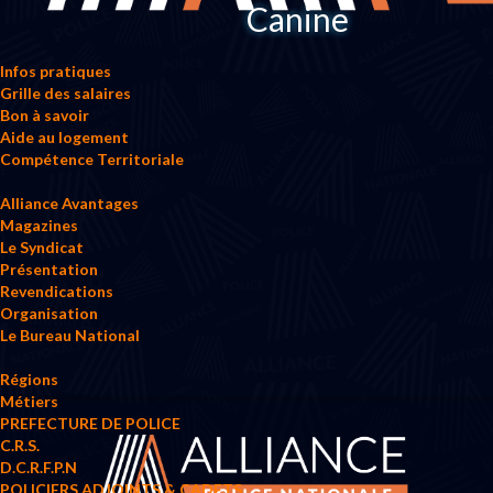
Canine
Infos pratiques
Grille des salaires
Bon à savoir
Aide au logement
Compétence Territoriale
Alliance Avantages
Magazines
Le Syndicat
Présentation
Revendications
Organisation
Le Bureau National
Régions
Métiers
PREFECTURE DE POLICE
C.R.S.
D.C.R.F.P.N
POLICIERS ADJOINTS & CADETS