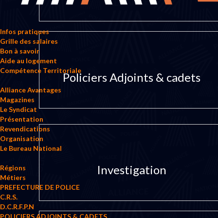
Infos pratiques
Grille des salaires
Bon à savoir
Aide au logement
Compétence Territoriale
Policiers Adjoints & cadets
Alliance Avantages
Magazines
Le Syndicat
Présentation
Revendications
Organisation
Le Bureau National
Investigation
Régions
Métiers
PREFECTURE DE POLICE
C.R.S.
D.C.R.F.P.N
POLICIERS ADJOINTS & CADETS