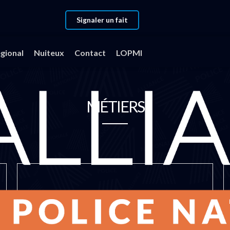
Signaler un fait
gional
Nuiteux
Contact
LOPMI
MÉTIERS
CRS