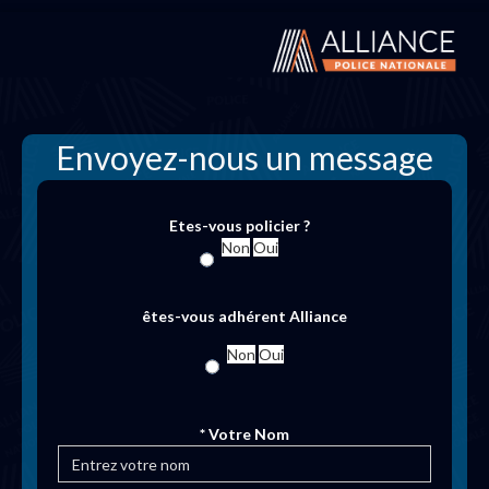
Envoyez-nous un message
Etes-vous policier ?
Non
Oui
êtes-vous adhérent Alliance
Non
Oui
* Votre Nom