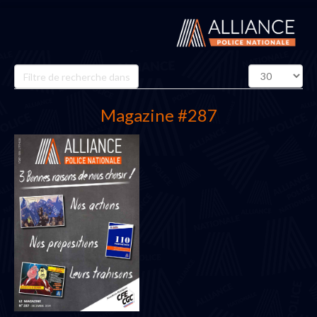
Champ
Affichage
de
#
filtre
Magazine #287