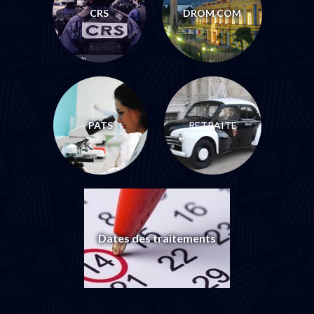
CRS
DROM COM
PATS
RETRAITE
Dates des traitements