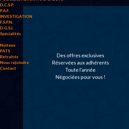
D.C.S.P.
P.A.F.
INVESTIGATION
F.S.P.N.
D.G.S.I.
Spécialités
Nuiteux
PATS
Des offres exclusives
Retraités
Réservées aux adhérents
Nous rejoindre
Contact
Toute l'année
Négociées pour vous !