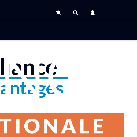
liance
antages
Se connecter