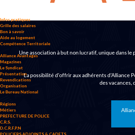
Infos pratiques
Grille des salaires
Bon à savoir
Aide au logement
Compétence Territoriale
Une association à but non lucratif, unique dans le
Alliance Avantages
Magazines
Le Syndicat
Présentation
La possibilité d’offrir aux adhérents d’Alliance 
Revendications
des vacances, 
Organisation
Le Bureau National
Régions
Allia
Métiers
PREFECTURE DE POLICE
C.R.S.
D.C.R.F.P.N
POLICIERS ADJOINTS & CADETS