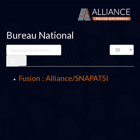
Bureau National
Saisir
Affichage
partie
#
du
titre
Fusion : Alliance/SNAPATSI